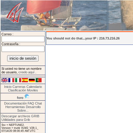
Correo :
You should not do that...your IP : 216.73.216.26
Contraseña :
Si usted no tiene un nombre
de usuario,
creelo aquí
.
Inicio
Carreras
Calendario
Clasificación
Moviles
foro
Documentación
FAQ
Chat
Herramientas
Desarrollo
Sobre...
Descargar archivos GRIB
Utilidades para Grib
Srv = NEPTUNE2.
Version = trunk VLM2_V28.1_
07/14/20 08:00:45 AM UTC