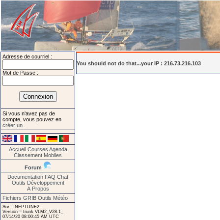
Adresse de courriel :
You should not do that...your IP : 216.73.216.103
Mot de Passe :
Si vous n'avez pas de
compte, vous pouvez en
créer un
.
Accueil
Courses
Agenda
Classement
Mobiles
Forum
Documentation
FAQ
Chat
Outils
Développement
A Propos
Fichiers GRIB
Outils Météo
Srv = NEPTUNE2.
Version = trunk VLM2_V28.1_
07/14/20 08:00:45 AM UTC