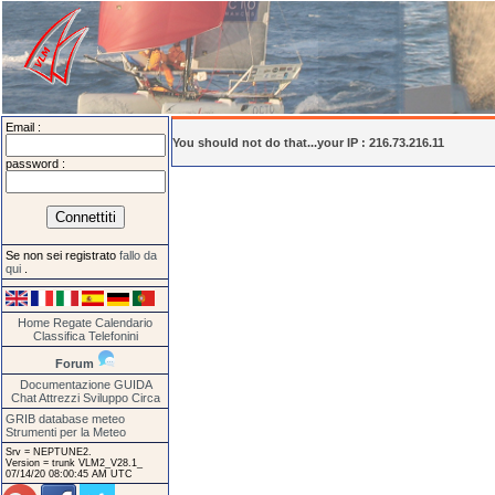
Email :
You should not do that...your IP : 216.73.216.11
password :
Se non sei registrato
fallo da
qui
.
Home
Regate
Calendario
Classifica
Telefonini
Forum
Documentazione
GUIDA
Chat
Attrezzi
Sviluppo
Circa
GRIB database meteo
Strumenti per la Meteo
Srv = NEPTUNE2.
Version = trunk VLM2_V28.1_
07/14/20 08:00:45 AM UTC