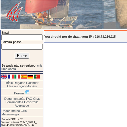
Email :
You should not do that...your IP : 216.73.216.115
Palavra-passe :
Se ainda não se registou,
crie
uma conta
Início
Regatas
Calendar
Classificação
Mobiles
Forum
Documentação
FAQ
Chat
Ferramentas
Desarrollo
Acerca de
Dados meteo Grib
Meteorologia
Srv = NEPTUNE2.
Version = trunk VLM2_V28.1_
07/14/20 08:00:45 AM UTC