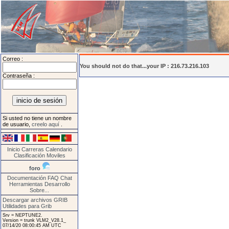
Correo :
You should not do that...your IP : 216.73.216.103
Contraseña :
Si usted no tiene un nombre
de usuario,
creelo aquí
.
Inicio
Carreras
Calendario
Clasificación
Moviles
foro
Documentación
FAQ
Chat
Herramientas
Desarrollo
Sobre...
Descargar archivos GRIB
Utilidades para Grib
Srv = NEPTUNE2.
Version = trunk VLM2_V28.1_
07/14/20 08:00:45 AM UTC