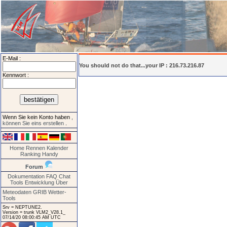
E-Mail :
You should not do that...your IP : 216.73.216.87
Kennwort :
Wenn Sie kein Konto haben
,
können Sie eins erstellen
.
Home
Rennen
Kalender
Ranking
Handy
Forum
Dokumentation
FAQ
Chat
Tools
Entwicklung
Über
Meteodaten GRIB
Wetter-
Tools
Srv = NEPTUNE2.
Version = trunk VLM2_V28.1_
07/14/20 08:00:45 AM UTC