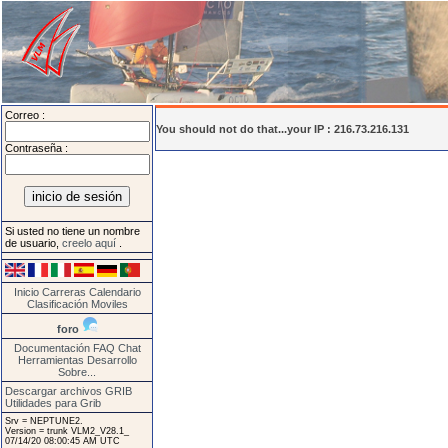
Correo :
You should not do that...your IP : 216.73.216.131
Contraseña :
Si usted no tiene un nombre
de usuario,
creelo aquí
.
Inicio
Carreras
Calendario
Clasificación
Moviles
foro
Documentación
FAQ
Chat
Herramientas
Desarrollo
Sobre...
Descargar archivos GRIB
Utilidades para Grib
Srv = NEPTUNE2.
Version = trunk VLM2_V28.1_
07/14/20 08:00:45 AM UTC