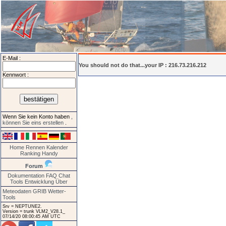
E-Mail :
You should not do that...your IP : 216.73.216.212
Kennwort :
Wenn Sie kein Konto haben
,
können Sie eins erstellen
.
Home
Rennen
Kalender
Ranking
Handy
Forum
Dokumentation
FAQ
Chat
Tools
Entwicklung
Über
Meteodaten GRIB
Wetter-
Tools
Srv = NEPTUNE2.
Version = trunk VLM2_V28.1_
07/14/20 08:00:45 AM UTC