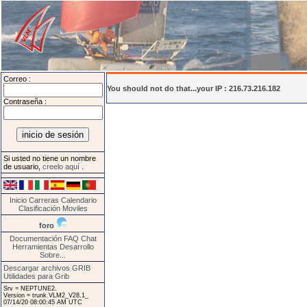
Correo :
You should not do that...your IP : 216.73.216.182
Contraseña :
Si usted no tiene un nombre
de usuario,
creelo aquí
.
Inicio
Carreras
Calendario
Clasificación
Moviles
foro
Documentación
FAQ
Chat
Herramientas
Desarrollo
Sobre...
Descargar archivos GRIB
Utilidades para Grib
Srv = NEPTUNE2.
Version = trunk VLM2_V28.1_
07/14/20 08:00:45 AM UTC