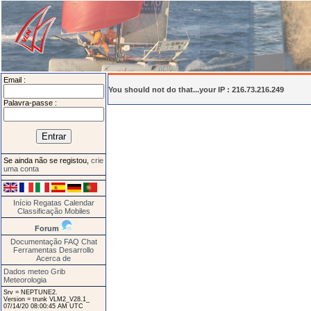
Email :
You should not do that...your IP : 216.73.216.249
Palavra-passe :
Se ainda não se registou,
crie
uma conta
Início
Regatas
Calendar
Classificação
Mobiles
Forum
Documentação
FAQ
Chat
Ferramentas
Desarrollo
Acerca de
Dados meteo Grib
Meteorologia
Srv = NEPTUNE2.
Version = trunk VLM2_V28.1_
07/14/20 08:00:45 AM UTC