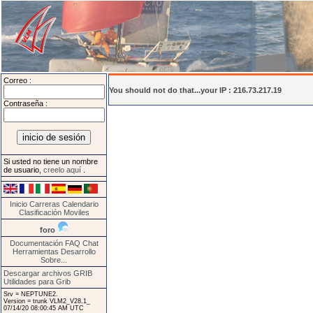
Correo :
You should not do that...your IP : 216.73.217.19
Contraseña :
Si usted no tiene un nombre
de usuario,
creelo aquí
.
Inicio
Carreras
Calendario
Clasificación
Moviles
foro
Documentación
FAQ
Chat
Herramientas
Desarrollo
Sobre...
Descargar archivos GRIB
Utilidades para Grib
Srv = NEPTUNE2.
Version = trunk VLM2_V28.1_
07/14/20 08:00:45 AM UTC