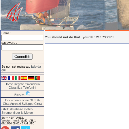
Email :
You should not do that...your IP : 216.73.217.5
password :
Se non sei registrato
fallo da
qui
.
Home
Regate
Calendario
Classifica
Telefonini
Forum
Documentazione
GUIDA
Chat
Attrezzi
Sviluppo
Circa
GRIB database meteo
Strumenti per la Meteo
Srv = NEPTUNE2.
Version = trunk VLM2_V28.1_
07/14/20 08:00:45 AM UTC