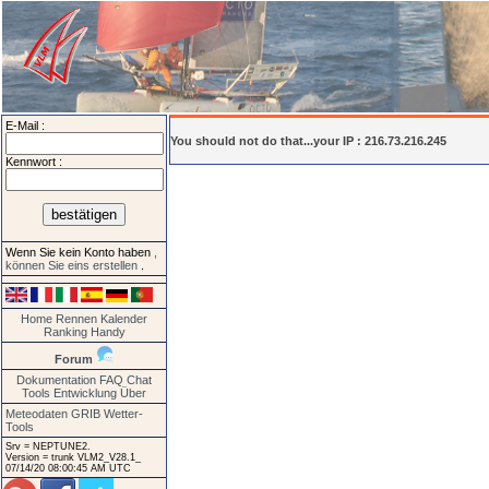
E-Mail :
You should not do that...your IP : 216.73.216.245
Kennwort :
Wenn Sie kein Konto haben
,
können Sie eins erstellen
.
Home
Rennen
Kalender
Ranking
Handy
Forum
Dokumentation
FAQ
Chat
Tools
Entwicklung
Über
Meteodaten GRIB
Wetter-
Tools
Srv = NEPTUNE2.
Version = trunk VLM2_V28.1_
07/14/20 08:00:45 AM UTC