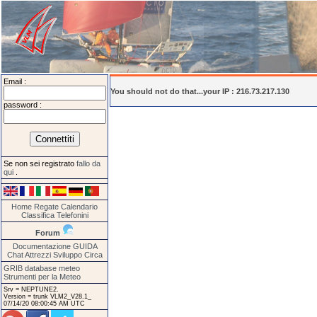
Email :
You should not do that...your IP : 216.73.217.130
password :
Se non sei registrato
fallo da
qui
.
Home
Regate
Calendario
Classifica
Telefonini
Forum
Documentazione
GUIDA
Chat
Attrezzi
Sviluppo
Circa
GRIB database meteo
Strumenti per la Meteo
Srv = NEPTUNE2.
Version = trunk VLM2_V28.1_
07/14/20 08:00:45 AM UTC