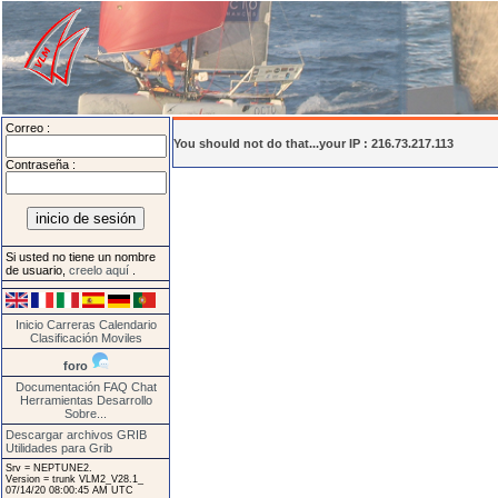
Correo :
You should not do that...your IP : 216.73.217.113
Contraseña :
Si usted no tiene un nombre
de usuario,
creelo aquí
.
Inicio
Carreras
Calendario
Clasificación
Moviles
foro
Documentación
FAQ
Chat
Herramientas
Desarrollo
Sobre...
Descargar archivos GRIB
Utilidades para Grib
Srv = NEPTUNE2.
Version = trunk VLM2_V28.1_
07/14/20 08:00:45 AM UTC