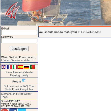
E-Mail :
You should not do that...your IP : 216.73.217.112
Kennwort :
Wenn Sie kein Konto haben
,
können Sie eins erstellen
.
Home
Rennen
Kalender
Ranking
Handy
Forum
Dokumentation
FAQ
Chat
Tools
Entwicklung
Über
Meteodaten GRIB
Wetter-
Tools
Srv = NEPTUNE2.
Version = trunk VLM2_V28.1_
07/14/20 08:00:45 AM UTC