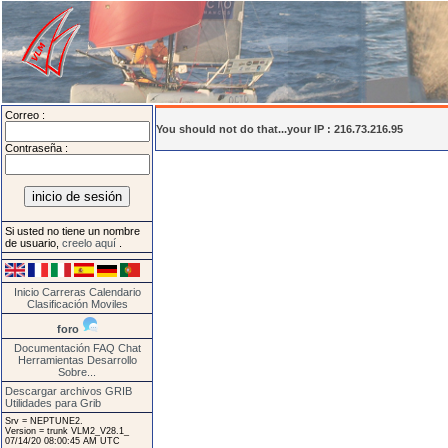
Correo :
You should not do that...your IP : 216.73.216.95
Contraseña :
Si usted no tiene un nombre
de usuario,
creelo aquí
.
Inicio
Carreras
Calendario
Clasificación
Moviles
foro
Documentación
FAQ
Chat
Herramientas
Desarrollo
Sobre...
Descargar archivos GRIB
Utilidades para Grib
Srv = NEPTUNE2.
Version = trunk VLM2_V28.1_
07/14/20 08:00:45 AM UTC