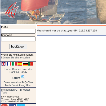
E-Mail :
You should not do that...your IP : 216.73.217.178
Kennwort :
Wenn Sie kein Konto haben
,
können Sie eins erstellen
.
Home
Rennen
Kalender
Ranking
Handy
Forum
Dokumentation
FAQ
Chat
Tools
Entwicklung
Über
Meteodaten GRIB
Wetter-
Tools
Srv = NEPTUNE2.
Version = trunk VLM2_V28.1_
07/14/20 08:00:45 AM UTC