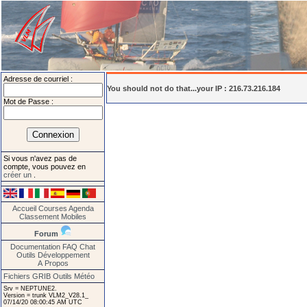
Adresse de courriel :
You should not do that...your IP : 216.73.216.184
Mot de Passe :
Si vous n'avez pas de
compte, vous pouvez en
créer un
.
Accueil
Courses
Agenda
Classement
Mobiles
Forum
Documentation
FAQ
Chat
Outils
Développement
A Propos
Fichiers GRIB
Outils Météo
Srv = NEPTUNE2.
Version = trunk VLM2_V28.1_
07/14/20 08:00:45 AM UTC