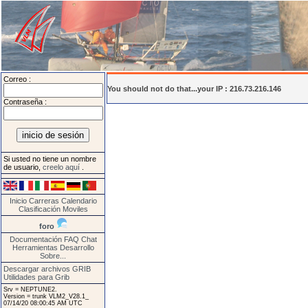
Correo :
You should not do that...your IP : 216.73.216.146
Contraseña :
Si usted no tiene un nombre
de usuario,
creelo aquí
.
Inicio
Carreras
Calendario
Clasificación
Moviles
foro
Documentación
FAQ
Chat
Herramientas
Desarrollo
Sobre...
Descargar archivos GRIB
Utilidades para Grib
Srv = NEPTUNE2.
Version = trunk VLM2_V28.1_
07/14/20 08:00:45 AM UTC