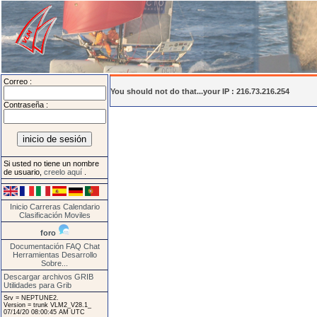
Correo :
You should not do that...your IP : 216.73.216.254
Contraseña :
Si usted no tiene un nombre
de usuario,
creelo aquí
.
Inicio
Carreras
Calendario
Clasificación
Moviles
foro
Documentación
FAQ
Chat
Herramientas
Desarrollo
Sobre...
Descargar archivos GRIB
Utilidades para Grib
Srv = NEPTUNE2.
Version = trunk VLM2_V28.1_
07/14/20 08:00:45 AM UTC