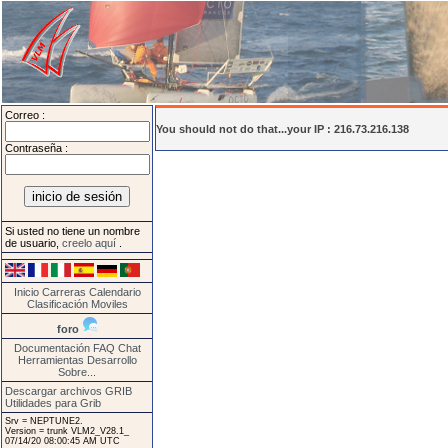
Correo :
You should not do that...your IP : 216.73.216.138
Contraseña :
Si usted no tiene un nombre
de usuario,
creelo aquí
.
Inicio
Carreras
Calendario
Clasificación
Moviles
foro
Documentación
FAQ
Chat
Herramientas
Desarrollo
Sobre...
Descargar archivos GRIB
Utilidades para Grib
Srv = NEPTUNE2.
Version = trunk VLM2_V28.1_
07/14/20 08:00:45 AM UTC