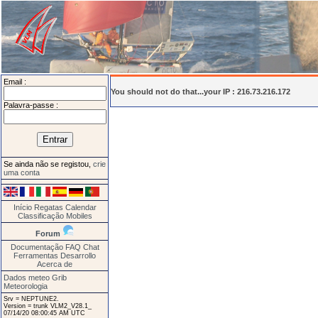
Email :
You should not do that...your IP : 216.73.216.172
Palavra-passe :
Se ainda não se registou,
crie
uma conta
Início
Regatas
Calendar
Classificação
Mobiles
Forum
Documentação
FAQ
Chat
Ferramentas
Desarrollo
Acerca de
Dados meteo Grib
Meteorologia
Srv = NEPTUNE2.
Version = trunk VLM2_V28.1_
07/14/20 08:00:45 AM UTC