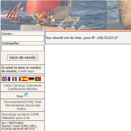
Correo :
You should not do that...your IP : 216.73.217.17
Contraseña :
Si usted no tiene un nombre
de usuario,
creelo aquí
.
Inicio
Carreras
Calendario
Clasificación
Moviles
foro
Documentación
FAQ
Chat
Herramientas
Desarrollo
Sobre...
Descargar archivos GRIB
Utilidades para Grib
Srv = NEPTUNE2.
Version = trunk VLM2_V28.1_
07/14/20 08:00:45 AM UTC