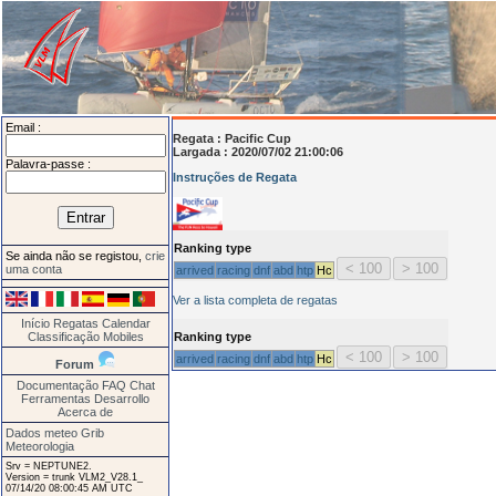
Email :
Regata :
Pacific Cup
Largada : 2020/07/02 21:00:06
Palavra-passe :
Instruções de Regata
Ranking type
Se ainda não se registou,
crie
uma conta
arrived
racing
dnf
abd
htp
Hc
Ver a lista completa de regatas
Início
Regatas
Calendar
Classificação
Mobiles
Ranking type
arrived
racing
dnf
abd
htp
Hc
Forum
Documentação
FAQ
Chat
Ferramentas
Desarrollo
Acerca de
Dados meteo Grib
Meteorologia
Srv = NEPTUNE2.
Version = trunk VLM2_V28.1_
07/14/20 08:00:45 AM UTC