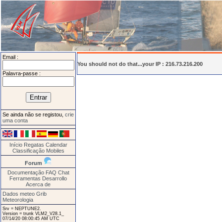
Email :
You should not do that...your IP : 216.73.216.200
Palavra-passe :
Se ainda não se registou,
crie
uma conta
Início
Regatas
Calendar
Classificação
Mobiles
Forum
Documentação
FAQ
Chat
Ferramentas
Desarrollo
Acerca de
Dados meteo Grib
Meteorologia
Srv = NEPTUNE2.
Version = trunk VLM2_V28.1_
07/14/20 08:00:45 AM UTC