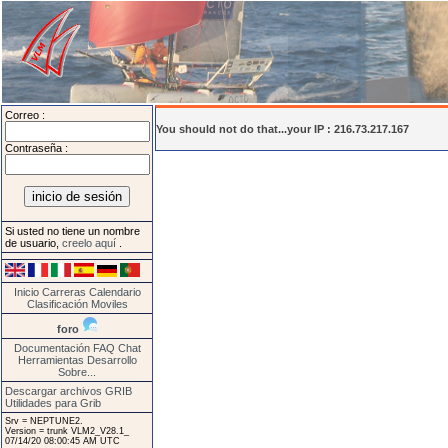
Correo :
You should not do that...your IP : 216.73.217.167
Contraseña :
Si usted no tiene un nombre
de usuario,
creelo aquí
.
Inicio
Carreras
Calendario
Clasificación
Moviles
foro
Documentación
FAQ
Chat
Herramientas
Desarrollo
Sobre...
Descargar archivos GRIB
Utilidades para Grib
Srv = NEPTUNE2.
Version = trunk VLM2_V28.1_
07/14/20 08:00:45 AM UTC