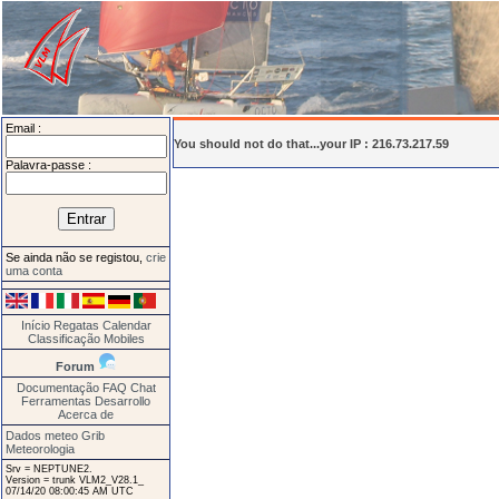
Email :
You should not do that...your IP : 216.73.217.59
Palavra-passe :
Se ainda não se registou,
crie
uma conta
Início
Regatas
Calendar
Classificação
Mobiles
Forum
Documentação
FAQ
Chat
Ferramentas
Desarrollo
Acerca de
Dados meteo Grib
Meteorologia
Srv = NEPTUNE2.
Version = trunk VLM2_V28.1_
07/14/20 08:00:45 AM UTC