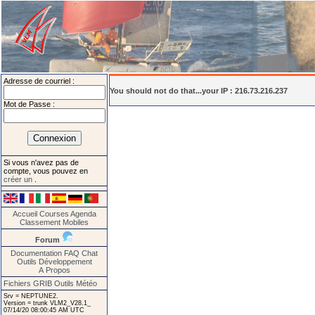
Adresse de courriel :
You should not do that...your IP : 216.73.216.237
Mot de Passe :
Si vous n'avez pas de
compte, vous pouvez en
créer un
.
Accueil
Courses
Agenda
Classement
Mobiles
Forum
Documentation
FAQ
Chat
Outils
Développement
A Propos
Fichiers GRIB
Outils Météo
Srv = NEPTUNE2.
Version = trunk VLM2_V28.1_
07/14/20 08:00:45 AM UTC