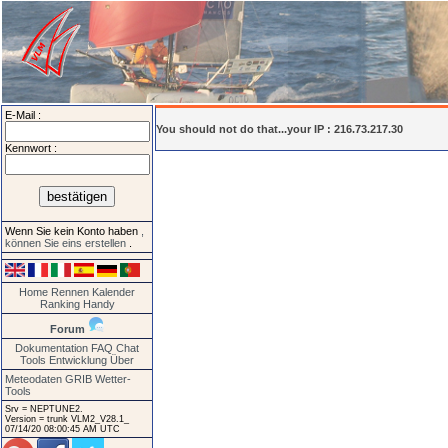
E-Mail :
You should not do that...your IP : 216.73.217.30
Kennwort :
Wenn Sie kein Konto haben
,
können Sie eins erstellen
.
Home
Rennen
Kalender
Ranking
Handy
Forum
Dokumentation
FAQ
Chat
Tools
Entwicklung
Über
Meteodaten GRIB
Wetter-
Tools
Srv = NEPTUNE2.
Version = trunk VLM2_V28.1_
07/14/20 08:00:45 AM UTC