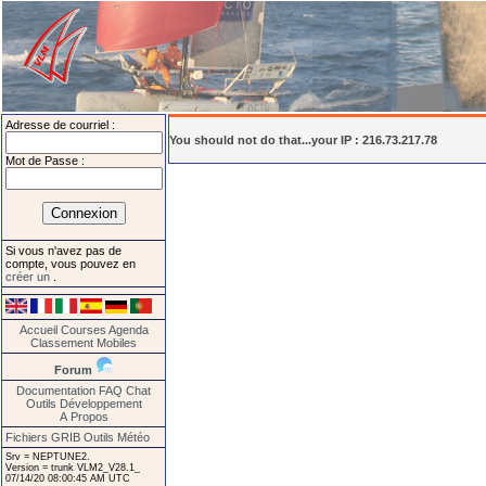
Adresse de courriel :
You should not do that...your IP : 216.73.217.78
Mot de Passe :
Si vous n'avez pas de
compte, vous pouvez en
créer un
.
Accueil
Courses
Agenda
Classement
Mobiles
Forum
Documentation
FAQ
Chat
Outils
Développement
A Propos
Fichiers GRIB
Outils Météo
Srv = NEPTUNE2.
Version = trunk VLM2_V28.1_
07/14/20 08:00:45 AM UTC