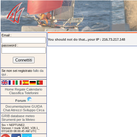
Email :
You should not do that...your IP : 216.73.217.148
password :
Se non sei registrato
fallo da
qui
.
Home
Regate
Calendario
Classifica
Telefonini
Forum
Documentazione
GUIDA
Chat
Attrezzi
Sviluppo
Circa
GRIB database meteo
Strumenti per la Meteo
Srv = NEPTUNE2.
Version = trunk VLM2_V28.1_
07/14/20 08:00:45 AM UTC