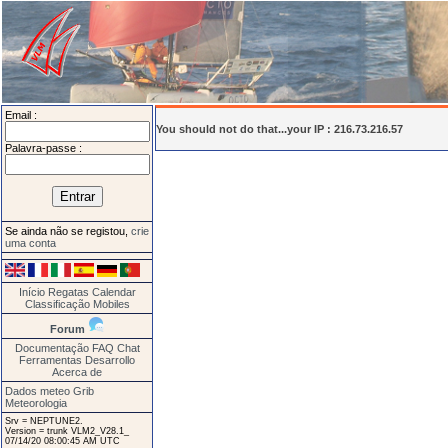
Email :
You should not do that...your IP : 216.73.216.57
Palavra-passe :
Se ainda não se registou,
crie
uma conta
Início
Regatas
Calendar
Classificação
Mobiles
Forum
Documentação
FAQ
Chat
Ferramentas
Desarrollo
Acerca de
Dados meteo Grib
Meteorologia
Srv = NEPTUNE2.
Version = trunk VLM2_V28.1_
07/14/20 08:00:45 AM UTC