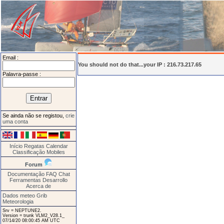
Email :
You should not do that...your IP : 216.73.217.65
Palavra-passe :
Se ainda não se registou,
crie
uma conta
Início
Regatas
Calendar
Classificação
Mobiles
Forum
Documentação
FAQ
Chat
Ferramentas
Desarrollo
Acerca de
Dados meteo Grib
Meteorologia
Srv = NEPTUNE2.
Version = trunk VLM2_V28.1_
07/14/20 08:00:45 AM UTC