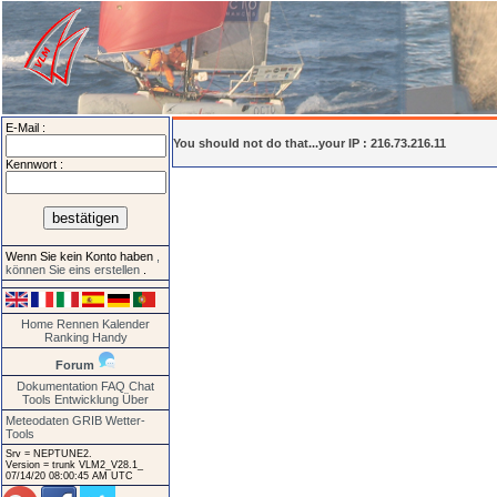
E-Mail :
You should not do that...your IP : 216.73.216.11
Kennwort :
Wenn Sie kein Konto haben
,
können Sie eins erstellen
.
Home
Rennen
Kalender
Ranking
Handy
Forum
Dokumentation
FAQ
Chat
Tools
Entwicklung
Über
Meteodaten GRIB
Wetter-
Tools
Srv = NEPTUNE2.
Version = trunk VLM2_V28.1_
07/14/20 08:00:45 AM UTC