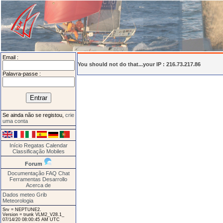
Email :
You should not do that...your IP : 216.73.217.86
Palavra-passe :
Se ainda não se registou,
crie
uma conta
Início
Regatas
Calendar
Classificação
Mobiles
Forum
Documentação
FAQ
Chat
Ferramentas
Desarrollo
Acerca de
Dados meteo Grib
Meteorologia
Srv = NEPTUNE2.
Version = trunk VLM2_V28.1_
07/14/20 08:00:45 AM UTC