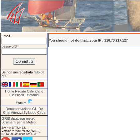
Email :
You should not do that...your IP : 216.73.217.127
password :
Se non sei registrato
fallo da
qui
.
Home
Regate
Calendario
Classifica
Telefonini
Forum
Documentazione
GUIDA
Chat
Attrezzi
Sviluppo
Circa
GRIB database meteo
Strumenti per la Meteo
Srv = NEPTUNE2.
Version = trunk VLM2_V28.1_
07/14/20 08:00:45 AM UTC