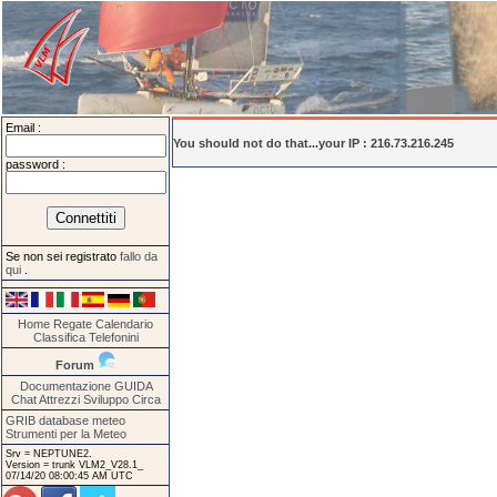
Email :
You should not do that...your IP : 216.73.216.245
password :
Se non sei registrato
fallo da
qui
.
Home
Regate
Calendario
Classifica
Telefonini
Forum
Documentazione
GUIDA
Chat
Attrezzi
Sviluppo
Circa
GRIB database meteo
Strumenti per la Meteo
Srv = NEPTUNE2.
Version = trunk VLM2_V28.1_
07/14/20 08:00:45 AM UTC