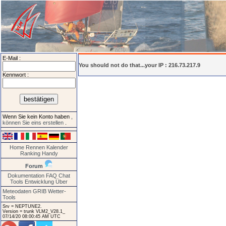
E-Mail :
You should not do that...your IP : 216.73.217.9
Kennwort :
Wenn Sie kein Konto haben
,
können Sie eins erstellen
.
Home
Rennen
Kalender
Ranking
Handy
Forum
Dokumentation
FAQ
Chat
Tools
Entwicklung
Über
Meteodaten GRIB
Wetter-
Tools
Srv = NEPTUNE2.
Version = trunk VLM2_V28.1_
07/14/20 08:00:45 AM UTC