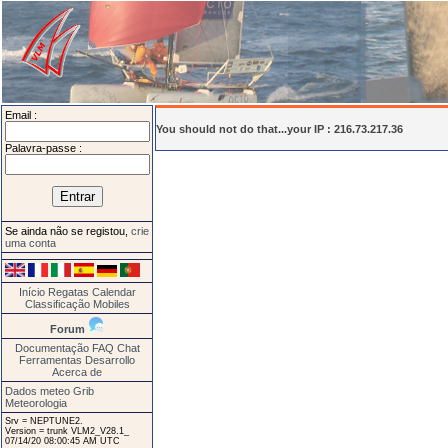
Email :
You should not do that...your IP : 216.73.217.36
Palavra-passe :
Se ainda não se registou,
crie
uma conta
Início
Regatas
Calendar
Classificação
Mobiles
Forum
Documentação
FAQ
Chat
Ferramentas
Desarrollo
Acerca de
Dados meteo Grib
Meteorologia
Srv = NEPTUNE2.
Version = trunk VLM2_V28.1_
07/14/20 08:00:45 AM UTC