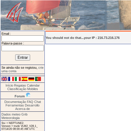
Email :
You should not do that...your IP : 216.73.216.176
Palavra-passe :
Se ainda não se registou,
crie
uma conta
Início
Regatas
Calendar
Classificação
Mobiles
Forum
Documentação
FAQ
Chat
Ferramentas
Desarrollo
Acerca de
Dados meteo Grib
Meteorologia
Srv = NEPTUNE2.
Version = trunk VLM2_V28.1_
07/14/20 08:00:45 AM UTC