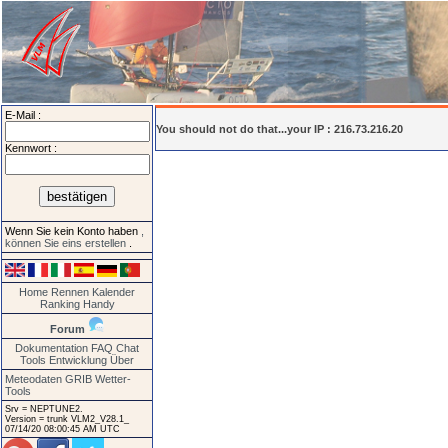
E-Mail :
You should not do that...your IP : 216.73.216.20
Kennwort :
Wenn Sie kein Konto haben
,
können Sie eins erstellen
.
Home
Rennen
Kalender
Ranking
Handy
Forum
Dokumentation
FAQ
Chat
Tools
Entwicklung
Über
Meteodaten GRIB
Wetter-
Tools
Srv = NEPTUNE2.
Version = trunk VLM2_V28.1_
07/14/20 08:00:45 AM UTC