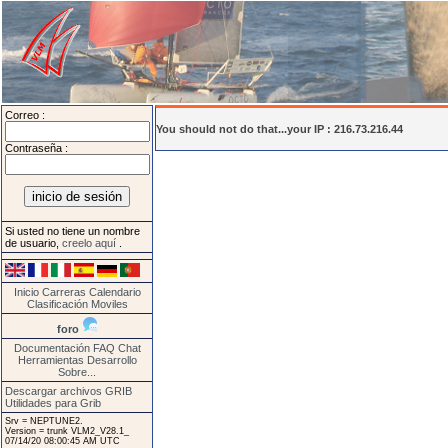
Correo :
You should not do that...your IP : 216.73.216.44
Contraseña :
Si usted no tiene un nombre
de usuario,
creelo aquí
.
Inicio
Carreras
Calendario
Clasificación
Moviles
foro
Documentación
FAQ
Chat
Herramientas
Desarrollo
Sobre...
Descargar archivos GRIB
Utilidades para Grib
Srv = NEPTUNE2.
Version = trunk VLM2_V28.1_
07/14/20 08:00:45 AM UTC