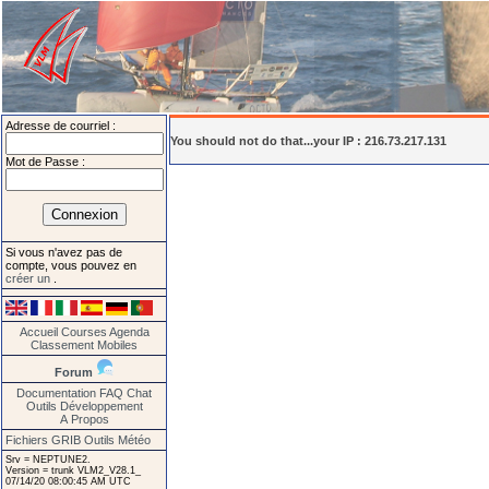
Adresse de courriel :
You should not do that...your IP : 216.73.217.131
Mot de Passe :
Si vous n'avez pas de
compte, vous pouvez en
créer un
.
Accueil
Courses
Agenda
Classement
Mobiles
Forum
Documentation
FAQ
Chat
Outils
Développement
A Propos
Fichiers GRIB
Outils Météo
Srv = NEPTUNE2.
Version = trunk VLM2_V28.1_
07/14/20 08:00:45 AM UTC