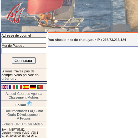
Adresse de courriel :
You should not do that...your IP : 216.73.216.124
Mot de Passe :
Si vous n'avez pas de
compte, vous pouvez en
créer un
.
Accueil
Courses
Agenda
Classement
Mobiles
Forum
Documentation
FAQ
Chat
Outils
Développement
A Propos
Fichiers GRIB
Outils Météo
Srv = NEPTUNE2.
Version = trunk VLM2_V28.1_
07/14/20 08:00:45 AM UTC