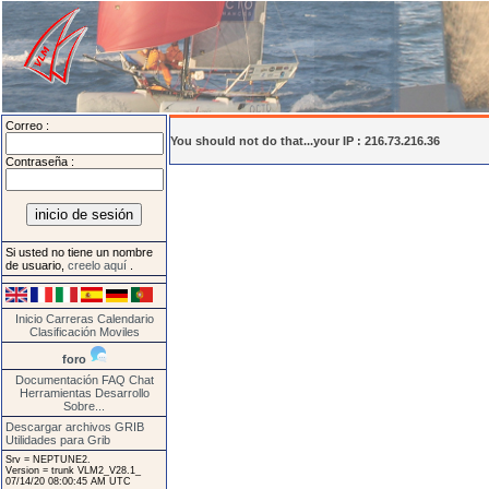
Correo :
You should not do that...your IP : 216.73.216.36
Contraseña :
Si usted no tiene un nombre
de usuario,
creelo aquí
.
Inicio
Carreras
Calendario
Clasificación
Moviles
foro
Documentación
FAQ
Chat
Herramientas
Desarrollo
Sobre...
Descargar archivos GRIB
Utilidades para Grib
Srv = NEPTUNE2.
Version = trunk VLM2_V28.1_
07/14/20 08:00:45 AM UTC