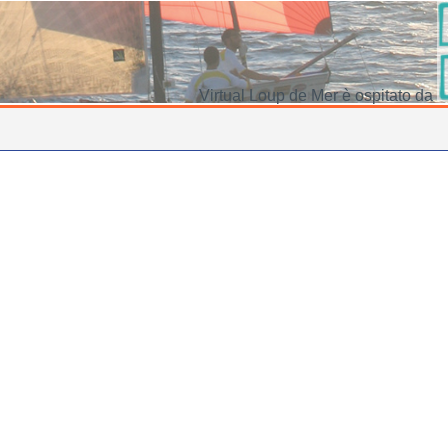
Virtual Loup de Mer è ospitato da