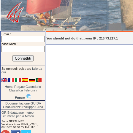
Email :
You should not do that...your IP : 216.73.217.1
password :
Se non sei registrato
fallo da
qui
.
Home
Regate
Calendario
Classifica
Telefonini
Forum
Documentazione
GUIDA
Chat
Attrezzi
Sviluppo
Circa
GRIB database meteo
Strumenti per la Meteo
Srv = NEPTUNE2.
Version = trunk VLM2_V28.1_
07/14/20 08:00:45 AM UTC