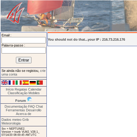
Email :
You should not do that...your IP : 216.73.216.176
Palavra-passe :
Se ainda não se registou,
crie
uma conta
Início
Regatas
Calendar
Classificação
Mobiles
Forum
Documentação
FAQ
Chat
Ferramentas
Desarrollo
Acerca de
Dados meteo Grib
Meteorologia
Srv = NEPTUNE2.
Version = trunk VLM2_V28.1_
07/14/20 08:00:45 AM UTC