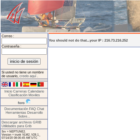
Correo :
You should not do that...your IP : 216.73.216.252
Contraseña :
Si usted no tiene un nombre
de usuario,
creelo aquí
.
Inicio
Carreras
Calendario
Clasificación
Moviles
foro
Documentación
FAQ
Chat
Herramientas
Desarrollo
Sobre...
Descargar archivos GRIB
Utilidades para Grib
Srv = NEPTUNE2.
Version = trunk VLM2_V28.1_
07/14/20 08:00:45 AM UTC