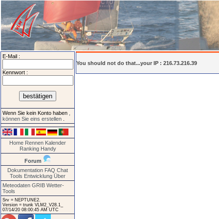
E-Mail :
You should not do that...your IP : 216.73.216.39
Kennwort :
Wenn Sie kein Konto haben
,
können Sie eins erstellen
.
Home
Rennen
Kalender
Ranking
Handy
Forum
Dokumentation
FAQ
Chat
Tools
Entwicklung
Über
Meteodaten GRIB
Wetter-
Tools
Srv = NEPTUNE2.
Version = trunk VLM2_V28.1_
07/14/20 08:00:45 AM UTC